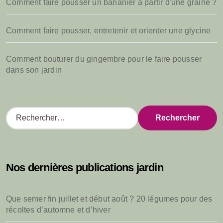
Comment faire pousser un bananier à partir d'une graine ?
Comment faire pousser, entretenir et orienter une glycine
Comment bouturer du gingembre pour le faire pousser
dans son jardin
R
e
c
h
e
Nos dernières publications jardin
r
c
h
Que semer fin juillet et début août ? 20 légumes pour des
e
récoltes d’automne et d’hiver
r