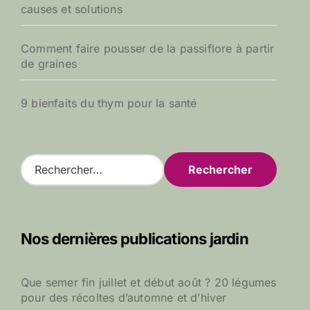
causes et solutions
Comment faire pousser de la passiflore à partir
de graines
9 bienfaits du thym pour la santé
R
e
c
h
e
Nos dernières publications jardin
r
c
h
Que semer fin juillet et début août ? 20 légumes
e
pour des récoltes d’automne et d’hiver
r