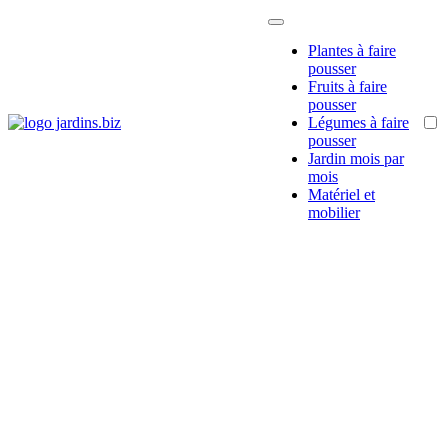
Passer
au
Plantes à faire
contenu
pousser
Fruits à faire
pousser
Légumes à faire
Jardins.biz
Tout savoir pour bien
pousser
entretenir son jardin
Jardin mois par
mois
Matériel et
mobilier