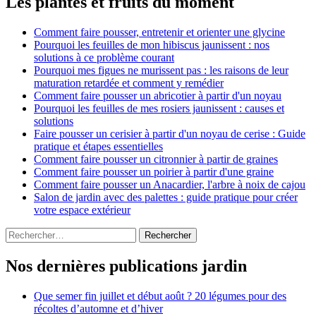
Les plantes et fruits du moment
Comment faire pousser, entretenir et orienter une glycine
Pourquoi les feuilles de mon hibiscus jaunissent : nos
solutions à ce problème courant
Pourquoi mes figues ne murissent pas : les raisons de leur
maturation retardée et comment y remédier
Comment faire pousser un abricotier à partir d'un noyau
Pourquoi les feuilles de mes rosiers jaunissent : causes et
solutions
Faire pousser un cerisier à partir d'un noyau de cerise : Guide
pratique et étapes essentielles
Comment faire pousser un citronnier à partir de graines
Comment faire pousser un poirier à partir d'une graine
Comment faire pousser un Anacardier, l'arbre à noix de cajou
Salon de jardin avec des palettes : guide pratique pour créer
votre espace extérieur
Rechercher :
Nos dernières publications jardin
Que semer fin juillet et début août ? 20 légumes pour des
récoltes d’automne et d’hiver