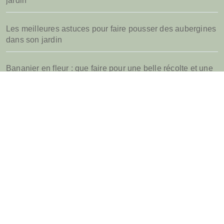
jardin
Les meilleures astuces pour faire pousser des aubergines
dans son jardin
Bananier en fleur : que faire pour une belle récolte et une
bonne suite
Quel parasol de jardin choisir pour sa terrasse d’été
Jardins.biz