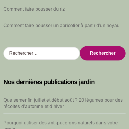
Comment faire pousser du riz
Comment faire pousser un abricotier à partir d'un noyau
R
e
c
h
e
Nos dernières publications jardin
r
c
h
Que semer fin juillet et début août ? 20 légumes pour des
e
récoltes d’automne et d’hiver
r
:
Pourquoi utiliser des anti-pucerons naturels dans votre