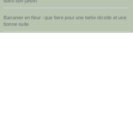
dans son jardin
Bananier en fleur : que faire pour une belle récolte et une
bonne suite
Quel parasol de jardin choisir pour sa terrasse d’été
Jardins.biz
Tout savoir pour bien entretenir son jardin