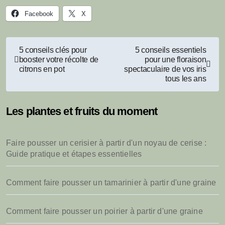
Facebook
X
Navigation
5 conseils clés pour
5 conseils essentiels
booster votre récolte de
pour une floraison
de
citrons en pot
spectaculaire de vos iris
tous les ans
l’article
Les plantes et fruits du moment
Faire pousser un cerisier à partir d'un noyau de cerise :
Guide pratique et étapes essentielles
Comment faire pousser un tamarinier à partir d'une graine
Comment faire pousser un poirier à partir d'une graine