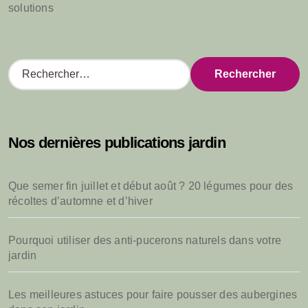
solutions
R
e
c
h
e
Nos dernières publications jardin
r
c
h
Que semer fin juillet et début août ? 20 légumes pour des
e
récoltes d’automne et d’hiver
r
:
Pourquoi utiliser des anti-pucerons naturels dans votre
jardin
Les meilleures astuces pour faire pousser des aubergines