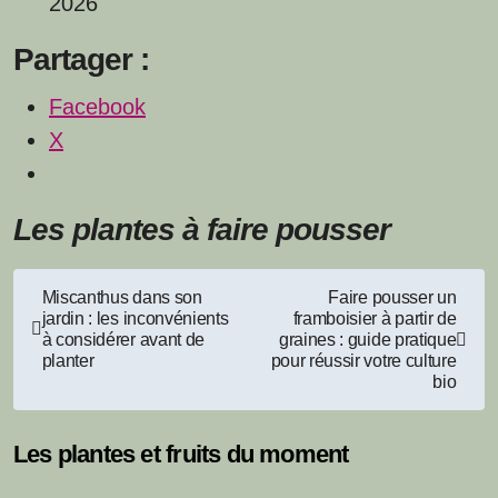
2026
Partager :
Facebook
X
Les plantes à faire pousser
Navigation
Miscanthus dans son
Faire pousser un
jardin : les inconvénients
framboisier à partir de
de
à considérer avant de
graines : guide pratique
planter
pour réussir votre culture
l’article
bio
Les plantes et fruits du moment