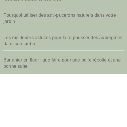
:
Pourquoi utiliser des anti-pucerons naturels dans votre
jardin
Les meilleures astuces pour faire pousser des aubergines
dans son jardin
Bananier en fleur : que faire pour une belle récolte et une
bonne suite
Quel parasol de jardin choisir pour sa terrasse d’été