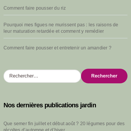
Comment faire pousser du riz
Pourquoi mes figues ne murissent pas : les raisons de
leur maturation retardée et comment y remédier
Comment faire pousser et entretenir un amandier ?
R
e
c
h
e
Nos dernières publications jardin
r
c
h
Que semer fin juillet et début août ? 20 légumes pour des
e
récoltes d’automne et d’hiver
r