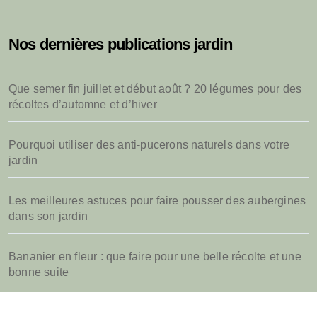
h
e
Nos dernières publications jardin
r
c
h
Que semer fin juillet et début août ? 20 légumes pour des
e
récoltes d’automne et d’hiver
r
:
Pourquoi utiliser des anti-pucerons naturels dans votre
jardin
Les meilleures astuces pour faire pousser des aubergines
dans son jardin
Bananier en fleur : que faire pour une belle récolte et une
bonne suite
Quel parasol de jardin choisir pour sa terrasse d’été