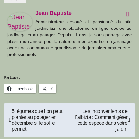
Jean Baptiste
Administrateur dévoué et passionné du site
jardins.biz, une plateforme en ligne dédiée au
jardinage et au potager. Depuis 11 ans, je vous partage avec
plaisir mon amour pour la nature et mon expertise en jardinage
avec une communauté grandissante de jardiniers amateurs et
professionnels.
Partager :
Facebook
X
Navigation
5 légumes que l’on peut
Les inconvénients de
planter au potager en
l’albizia : Comment gérer
de
décembre si le sol le
cette espèce dans votre
permet
jardin
l’article