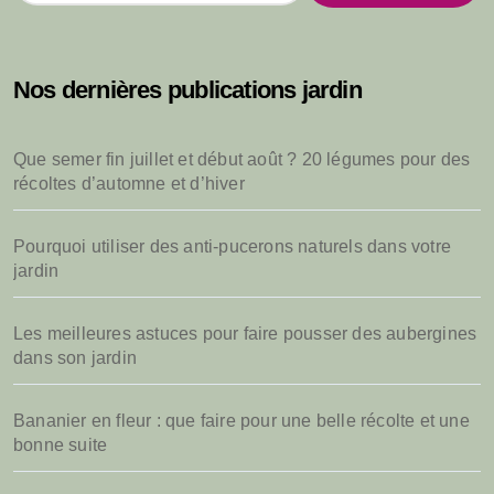
c
h
e
Nos dernières publications jardin
r
c
h
Que semer fin juillet et début août ? 20 légumes pour des
e
récoltes d’automne et d’hiver
r
:
Pourquoi utiliser des anti-pucerons naturels dans votre
jardin
Les meilleures astuces pour faire pousser des aubergines
dans son jardin
Bananier en fleur : que faire pour une belle récolte et une
bonne suite