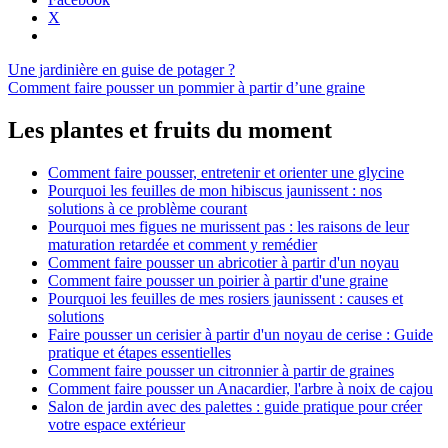
X
Navigation
Une jardinière en guise de potager ?
Comment faire pousser un pommier à partir d’une graine
de
l’article
Les plantes et fruits du moment
Comment faire pousser, entretenir et orienter une glycine
Pourquoi les feuilles de mon hibiscus jaunissent : nos
solutions à ce problème courant
Pourquoi mes figues ne murissent pas : les raisons de leur
maturation retardée et comment y remédier
Comment faire pousser un abricotier à partir d'un noyau
Comment faire pousser un poirier à partir d'une graine
Pourquoi les feuilles de mes rosiers jaunissent : causes et
solutions
Faire pousser un cerisier à partir d'un noyau de cerise : Guide
pratique et étapes essentielles
Comment faire pousser un citronnier à partir de graines
Comment faire pousser un Anacardier, l'arbre à noix de cajou
Salon de jardin avec des palettes : guide pratique pour créer
votre espace extérieur