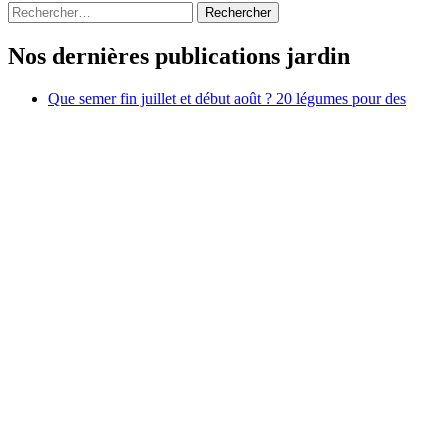
Rechercher :
Nos dernières publications jardin
Que semer fin juillet et début août ? 20 légumes pour des
récoltes d’automne et d’hiver
Pourquoi utiliser des anti-pucerons naturels dans votre jardin
Les meilleures astuces pour faire pousser des aubergines dans
son jardin
Bananier en fleur : que faire pour une belle récolte et une
bonne suite
Quel parasol de jardin choisir pour sa terrasse d’été
Jardins.biz
Tout savoir pour bien entretenir son jardin