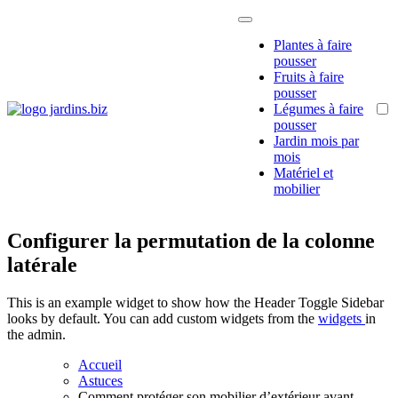
Passer
au
Plantes à faire
contenu
pousser
Fruits à faire
pousser
Légumes à faire
Jardins.biz
Tout savoir pour bien
pousser
entretenir son jardin
Jardin mois par
mois
Matériel et
mobilier
Configurer la permutation de la colonne
latérale
This is an example widget to show how the Header Toggle Sidebar
looks by default. You can add custom widgets from the
widgets
in
the admin.
Accueil
Astuces
Comment protéger son mobilier d’extérieur avant