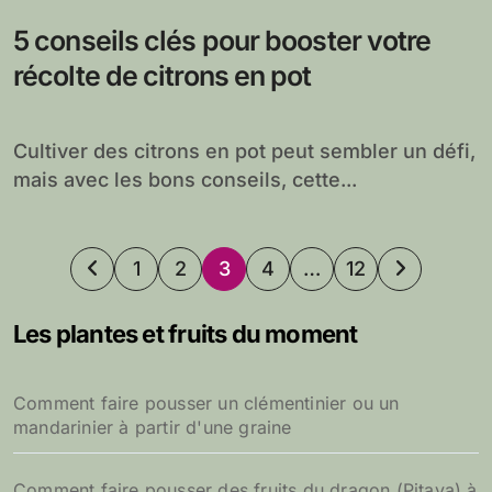
5 conseils clés pour booster votre
récolte de citrons en pot
Cultiver des citrons en pot peut sembler un défi,
mais avec les bons conseils, cette...
Pagination
1
2
3
4
…
12
des
Les plantes et fruits du moment
publications
Comment faire pousser un clémentinier ou un
mandarinier à partir d'une graine
Comment faire pousser des fruits du dragon (Pitaya) à