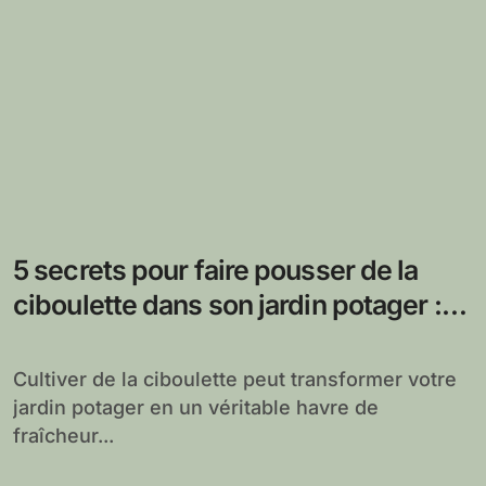
5 secrets pour faire pousser de la
ciboulette dans son jardin potager :
techniques et astuces d’expert pour
une récolte abondante
Cultiver de la ciboulette peut transformer votre
jardin potager en un véritable havre de
fraîcheur...