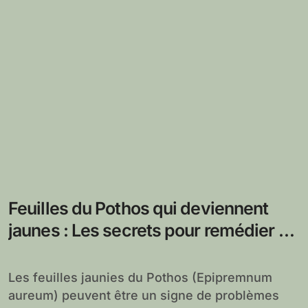
Feuilles du Pothos qui deviennent
jaunes : Les secrets pour remédier à
ce problème courant de cette plante
d’intérieur
Les feuilles jaunies du Pothos (Epipremnum
aureum) peuvent être un signe de problèmes