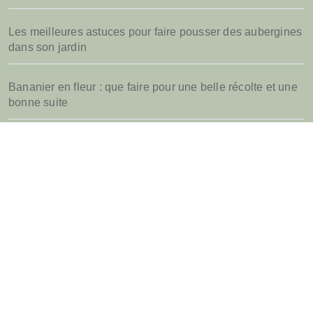
Les meilleures astuces pour faire pousser des aubergines
dans son jardin
Bananier en fleur : que faire pour une belle récolte et une
bonne suite
Quel parasol de jardin choisir pour sa terrasse d’été
Jardins.biz
Tout savoir pour bien entretenir son jardin