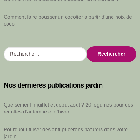
Comment faire pousser un cocotier à partir d'une noix de
coco
R
e
c
h
e
Nos dernières publications jardin
r
c
h
Que semer fin juillet et début août ? 20 légumes pour des
e
récoltes d’automne et d’hiver
r
:
Pourquoi utiliser des anti-pucerons naturels dans votre
jardin