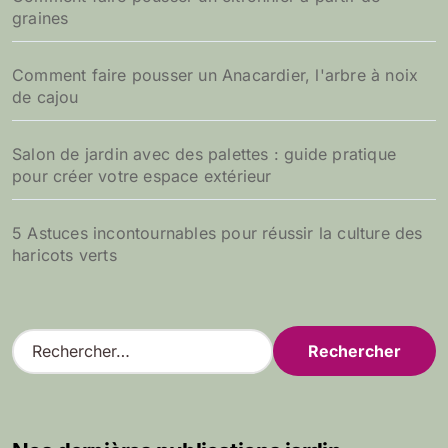
graines
Comment faire pousser un Anacardier, l'arbre à noix
de cajou
Salon de jardin avec des palettes : guide pratique
pour créer votre espace extérieur
5 Astuces incontournables pour réussir la culture des
haricots verts
R
e
c
h
e