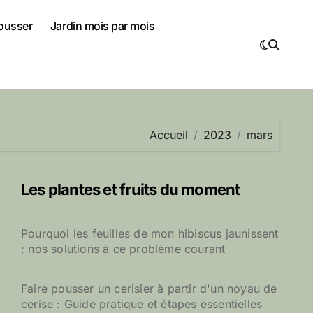
pousser
Jardin mois par mois
Accueil
2023
mars
Les plantes et fruits du moment
Pourquoi les feuilles de mon hibiscus jaunissent
: nos solutions à ce problème courant
Faire pousser un cerisier à partir d'un noyau de
cerise : Guide pratique et étapes essentielles