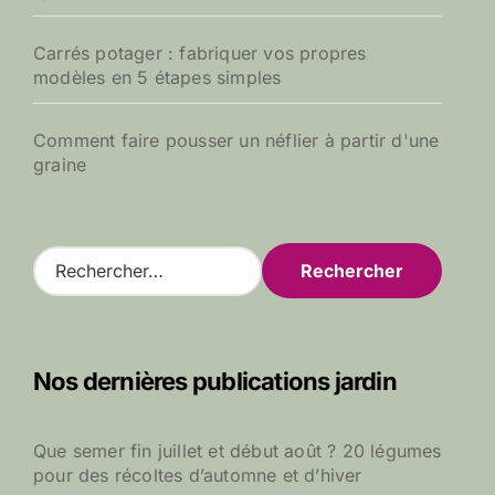
Carrés potager : fabriquer vos propres
modèles en 5 étapes simples
Comment faire pousser un néflier à partir d'une
graine
R
e
c
h
e
Nos dernières publications jardin
r
c
h
Que semer fin juillet et début août ? 20 légumes
e
pour des récoltes d’automne et d’hiver
r