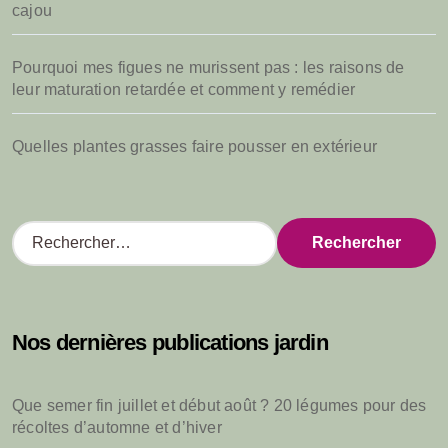
cajou
Pourquoi mes figues ne murissent pas : les raisons de
leur maturation retardée et comment y remédier
Quelles plantes grasses faire pousser en extérieur
R
e
c
h
e
Nos dernières publications jardin
r
c
h
Que semer fin juillet et début août ? 20 légumes pour des
e
récoltes d’automne et d’hiver
r