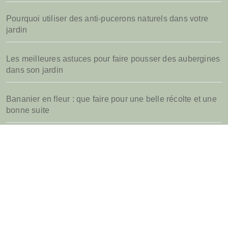
:
Pourquoi utiliser des anti-pucerons naturels dans votre
jardin
Les meilleures astuces pour faire pousser des aubergines
dans son jardin
Bananier en fleur : que faire pour une belle récolte et une
bonne suite
Quel parasol de jardin choisir pour sa terrasse d’été