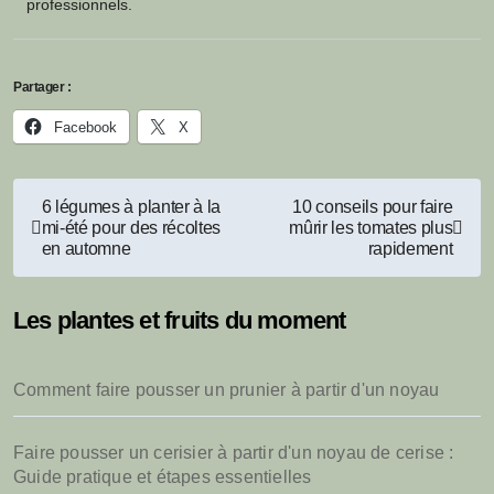
professionnels.
Partager :
Facebook
X
Navigation
6 légumes à planter à la
10 conseils pour faire
mi-été pour des récoltes
mûrir les tomates plus
de
en automne
rapidement
l’article
Les plantes et fruits du moment
Comment faire pousser un prunier à partir d'un noyau
Faire pousser un cerisier à partir d'un noyau de cerise :
Guide pratique et étapes essentielles