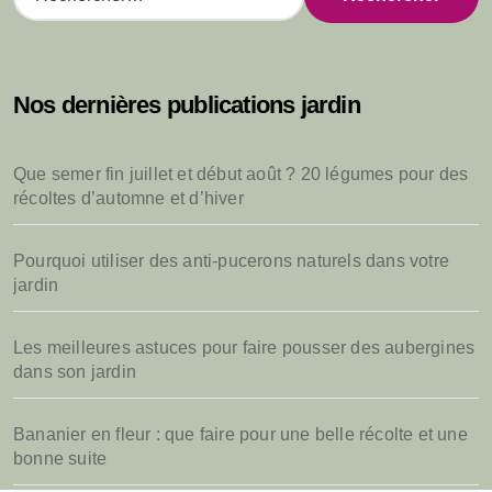
e
c
h
e
Nos dernières publications jardin
r
c
h
Que semer fin juillet et début août ? 20 légumes pour des
e
récoltes d’automne et d’hiver
r
:
Pourquoi utiliser des anti-pucerons naturels dans votre
jardin
Les meilleures astuces pour faire pousser des aubergines
dans son jardin
Bananier en fleur : que faire pour une belle récolte et une
bonne suite