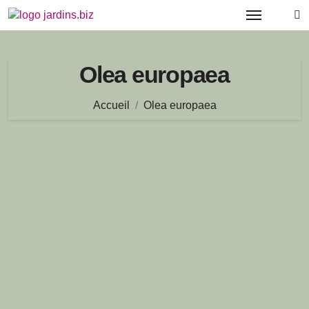
Passer
au
contenu
Olea europaea
Accueil
Olea europaea