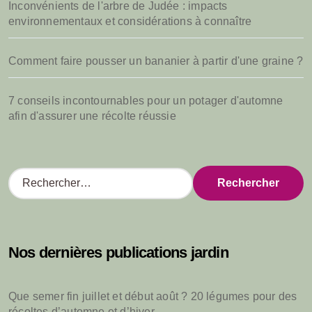
Inconvénients de l'arbre de Judée : impacts
environnementaux et considérations à connaître
Comment faire pousser un bananier à partir d'une graine ?
7 conseils incontournables pour un potager d'automne
afin d'assurer une récolte réussie
R
e
c
h
e
Nos dernières publications jardin
r
c
h
Que semer fin juillet et début août ? 20 légumes pour des
e
récoltes d’automne et d’hiver