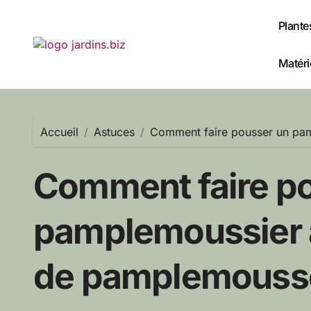
Passer
au
Plante
contenu
Matérie
Accueil
Astuces
Comment faire pousser un pam
Comment faire p
pamplemoussier à
de pamplemouss