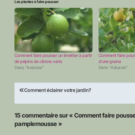
Les plantes à faire pousser
Comment faire pousser un limettier à partir
Comment faire pousse
de pépins de citrons verts
d’une graine
Dans "Astuces"
Dans "Astuces"
Navigation
Comment éclairer votre jardin?
de
l’article
15 commentaire sur « Comment faire pousser
pamplemousse »