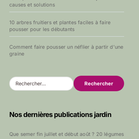
causes et solutions
10 arbres fruitiers et plantes faciles à faire
pousser pour les débutants
Comment faire pousser un néflier à partir d'une
graine
R
e
c
h
e
Nos dernières publications jardin
r
c
h
Que semer fin juillet et début août ? 20 légumes
e