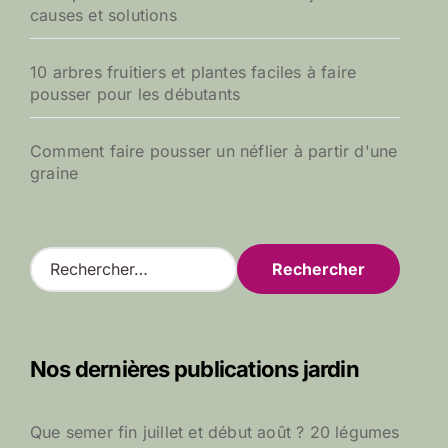
causes et solutions
10 arbres fruitiers et plantes faciles à faire
pousser pour les débutants
Comment faire pousser un néflier à partir d'une
graine
R
e
c
h
e
Nos dernières publications jardin
r
c
h
Que semer fin juillet et début août ? 20 légumes
e