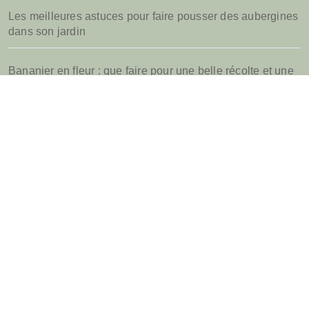
Les meilleures astuces pour faire pousser des aubergines
dans son jardin
Bananier en fleur : que faire pour une belle récolte et une
bonne suite
Quel parasol de jardin choisir pour sa terrasse d’été
Jardins.biz
Tout savoir pour bien entretenir son jardin