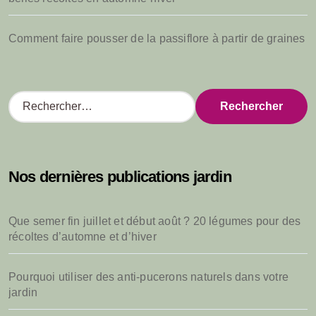
Comment faire pousser de la passiflore à partir de graines
R
e
c
h
e
Nos dernières publications jardin
r
c
h
Que semer fin juillet et début août ? 20 légumes pour des
e
récoltes d’automne et d’hiver
r
:
Pourquoi utiliser des anti-pucerons naturels dans votre
jardin